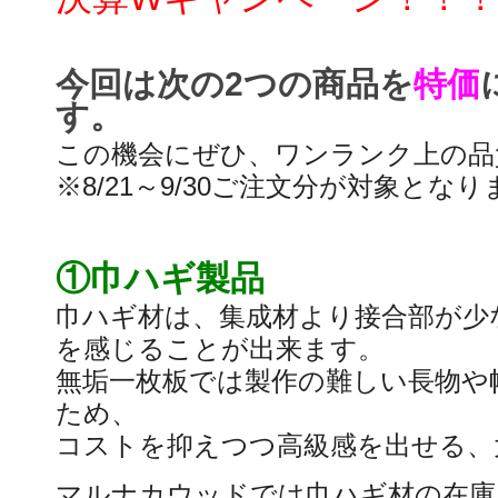
今回は次の2つの商品を
特価
す。
この機会にぜひ、ワンランク上の品
※8/21～9/30ご注文分が対象とな
①巾ハギ製品
巾ハギ材は、集成材より接合部が少
を感じることが出来ます。
無垢一枚板では製作の難しい長物や
ため、
コストを抑えつつ高級感を出せる、
マルナカウッドでは巾ハギ材の在庫