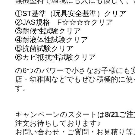
無機塗料で環境にも人にも優しく、
①ST基準（玩具安全基準）クリア
②JAS規格 F☆☆☆☆クリア
③耐候性試験クリア
④耐液体性試験クリア
⑤抗菌試験クリア
⑥カビ抵抗性試験クリア
の6つのパワーで小さなお子様にも
店・幼稚園などでもぜひ積極的に使
す。
キャンペーンのスタートは
8/21ご
注文お待ちしております♪
お問い合わせ・ご質問・お見積り等