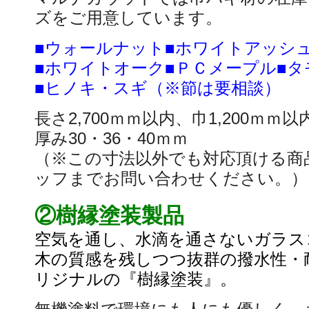
ズをご用意しています。
■ウォールナット■ホワイトアッシ
■ホワイトオーク■ＰＣメープル■タ
■ヒノキ・スギ（※節は要相談）
長さ2,700ｍｍ以内、巾1,200ｍｍ
厚み30・36・40ｍｍ
（※この寸法以外でも対応頂ける商
ッフまでお問い合わせください。）
②樹縁塗装製品
空気を通し、水滴を通さないガラス
木の質感を残しつつ抜群の撥水性・
リジナルの『樹縁塗装』。