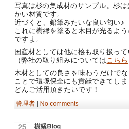
写真は杉の集成材のサンプル。杉は
かい材質です。
近づくと、鉛筆みたいな良い匂い♪
これに樹縁を塗ると木目が光るよう
ですよ。
国産材としては他に桧も取り扱って
（弊社の取り組みについては
こちら
木材としての良さを味わうだけでな
ことで環境保全にも貢献できてしま
どんご活用頂きたいです！
管理者
|
No comments
樹縁Blog
25