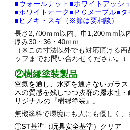
■ウォールナット■ホワイトアッシ
■ホワイトオーク■ＰＣメープル■タ
■ヒノキ・スギ（※節は要相談）
長さ2,700ｍｍ以内、巾1,200ｍｍ
厚み30・36・40ｍｍ
（※この寸法以外でも対応頂ける商
ッフまでお問い合わせください。）
②樹縁塗装製品
空気を通し、水滴を通さないガラス
木の質感を残しつつ抜群の撥水性・
リジナルの『樹縁塗装』。
無機塗料で環境にも人にも優しく、
①ST基準（玩具安全基準）クリア