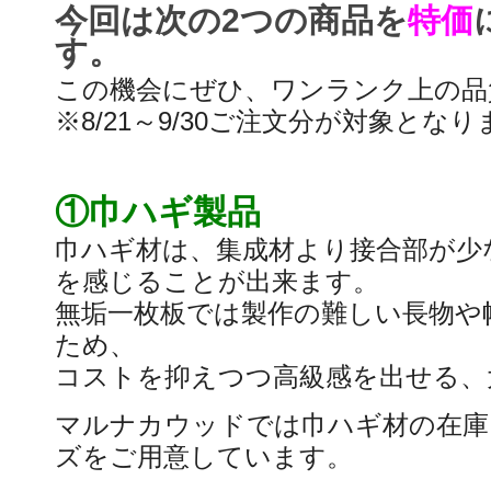
今回は次の2つの商品を
特価
す。
この機会にぜひ、ワンランク上の品
※8/21～9/30ご注文分が対象とな
①巾ハギ製品
巾ハギ材は、集成材より接合部が少
を感じることが出来ます。
無垢一枚板では製作の難しい長物や
ため、
コストを抑えつつ高級感を出せる、
マルナカウッドでは巾ハギ材の在庫
ズをご用意しています。